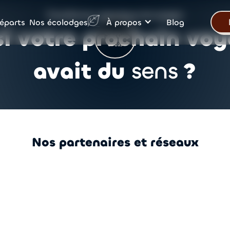
Transformez votre façon de voyager
Nos écolodges
éparts
À propos
Blog
si votre prochain vo
Scroll
en bas
avait du
sens
?
Nos partenaires et réseaux