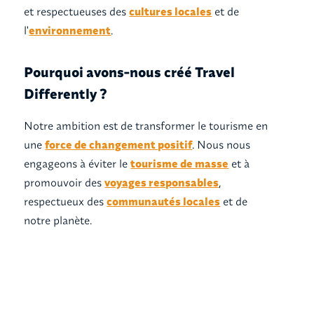
et respectueuses des
cultures locales
et de
l'
environnement
.‍
Pourquoi avons-nous créé Travel
Differently ?
Notre ambition est de transformer le tourisme en
une
force de changement positif
. Nous nous
engageons à éviter le
tourisme de masse
et à
promouvoir des
voyages responsables
,
respectueux des
communautés locales
et de
notre planète.