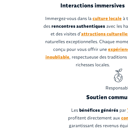
Interactions immersives
Immergez-vous dans la
culture locale
à t
des
rencontres authentiques
avec les ha
et des visites d’
attractions culturelle
naturelles exceptionnelles. Chaque mome
conçu pour vous offrir une
expérien
inoubliable
, respectueuse des traditions
richesses locales.
Responsab
Soutien commu
Les
bénéfices générés
par
profitent directement aux
co
garantissant des revenus équi