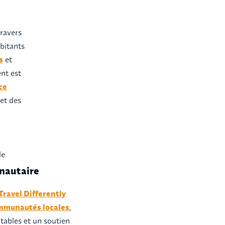
ravers
bitants
s
et
nt est
ce
 et des
le
nautaire
Travel Differently
mmunautés locales
,
tables et un soutien