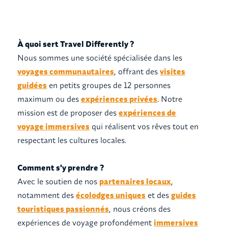
À quoi sert Travel Differently ?
Nous sommes une société spécialisée dans les
voyages communautaires
, offrant des
visites
guidées
en petits groupes de 12 personnes
maximum ou des
expériences privées
. Notre
mission est de proposer des
expériences de
voyage immersives
qui réalisent vos rêves tout en
respectant les cultures locales.‍
Comment s'y prendre ?
Avec le soutien de nos
partenaires locaux
,
notamment des
écolodges uniques
et des
guides
touristiques passionnés
, nous créons des
expériences de voyage profondément
immersives