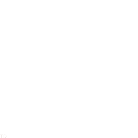
everde
Böëna
 TD.