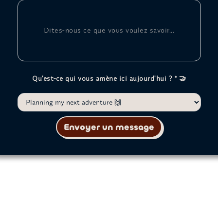
Qu'est-ce qui vous amène ici aujourd'hui ? * 🤝