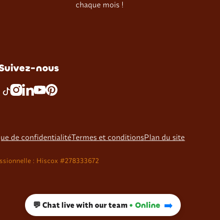
chaque mois !
Suivez-nous
que de confidentialité
Termes et conditions
Plan du site
ssionnelle : Hiscox #278333672
➡️
💬 Chat live with our team
• Online