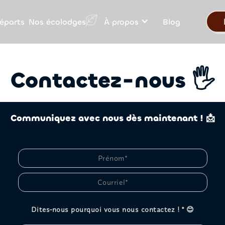
Nos écolodges
éparts
À propos
Blog
Contactez-nous 🖐
Communiquez avec nous dès maintenant ! 📩
Dites-nous pourquoi vous nous contactez ! * 😊