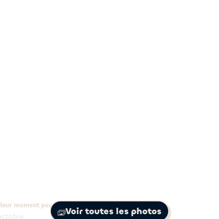
6
nuits
tinéraire Xtreme Boliv
leur moment pour partir
Voir toutes les photos
octobre