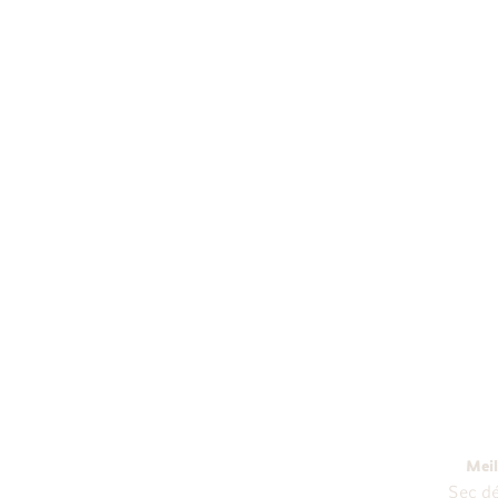
Lapa
Meil
Sec dé