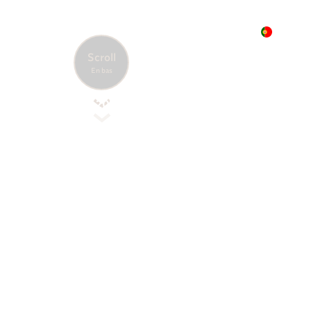
Portugal
Accueil
Nos destinations
Europe
Scroll
Heure
Date
En bas
locale
August
12:06:01
8, 2026