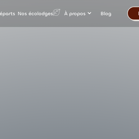
Nos écolodges
éparts
À propos
Blog