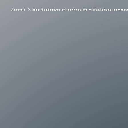
Accueil
Nos écolodges et centres de villégiature commu