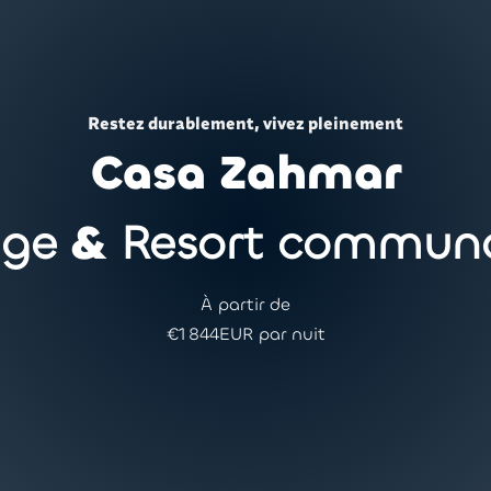
Restez durablement, vivez pleinement
Casa Zahmar
dge
&
Resort communa
À partir de
€
1 844
EUR par nuit