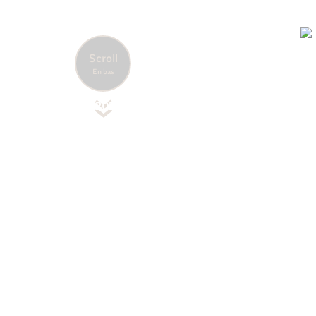
Brésil
Accueil
Nos destinations
Amérique du Sud
Scroll
Heure
Date
En bas
locale
August
01:31:20
7, 2026