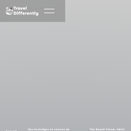
Travel
Differently
Nos écolodges et centres de
The Beach Tulum, hôtel