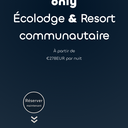
only
Écolodge
&
Resort
communautaire
À partir de
€
278
EUR par nuit
Réserver
maintenant