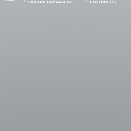
Accueil
villégiature communautaires
plage adults-only