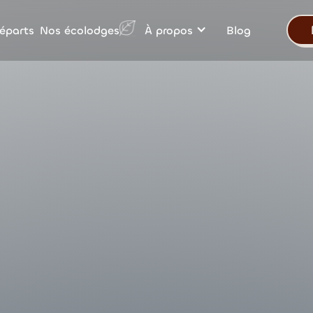
Nos écolodges
éparts
À propos
Blog