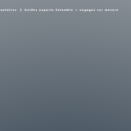
nautaires
Guides experts Colombie — voyages sur mesure