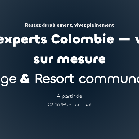
Restez durablement, vivez pleinement
experts Colombie —
sur mesure
dge
&
Resort communa
À partir de
€
2 467
EUR par nuit