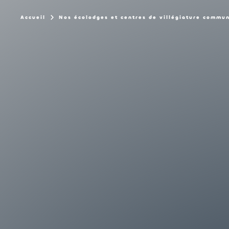
Accueil
Nos écolodges et centres de villégiature commu