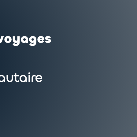
 voyages
utaire