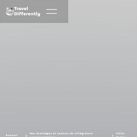
Travel
Differently
Nos écolodges et centres de villégiature
Chile
Accueil