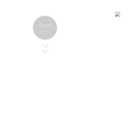
Espagne
Accueil
Nos destinations
Europe
Scroll
Heure
Date
En bas
locale
August
12:40:54
7, 2026