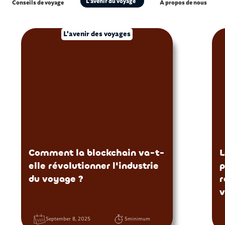
L'avenir du voyage
Conseils de voyage
À propos de nous
L'avenir des voyages
Comment la blockchain va-t-
L
elle révolutionner l'industrie
p
du voyage ?
r
September 8, 2025
5
minimum