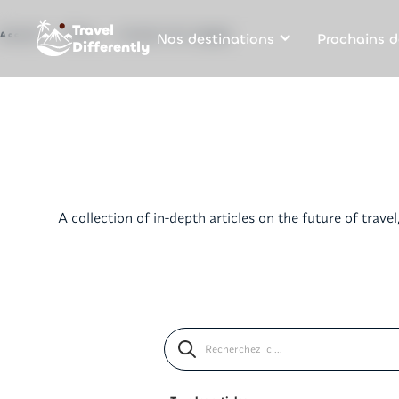
Travel
Nos destinations
Prochains d
Accueil
Blog
L'avenir du voyage
Differently
A collection of in-depth articles on the future of trav