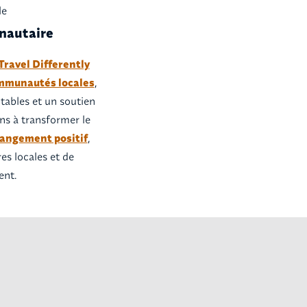
le
nautaire
Travel Differently
mmunautés locales
,
tables et un soutien
s à transformer le
hangement positif
,
es locales et de
ent.