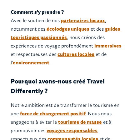
Comment s'y prendre ?
Avec le soutien de nos
partenaires locaux
,
notamment des
écolodges uniques
et des
guides
touristiques passionnés
, nous créons des
expériences de voyage profondément
immersives
et respectueuses des
cultures locales
et de
l'
environnement
.‍
Pourquoi avons-nous créé Travel
Differently ?
Notre ambition est de transformer le tourisme en
une
force de changement positif
. Nous nous
engageons à éviter le
tourisme de masse
et à
promouvoir des
voyages responsables
,
respectueux des
communautés locales
et de