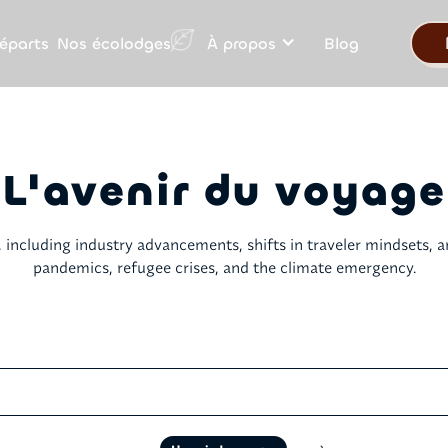
Nos écolodges
éparts
À propos
Blog
L'avenir du voyage
el, including industry advancements, shifts in traveler mindsets, 
pandemics, refugee crises, and the climate emergency.