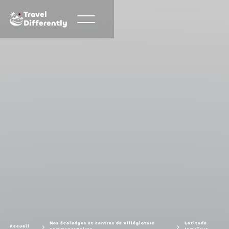
Travel
Differently
Nos écolodges et centres de villégiature
Latitude
Accueil