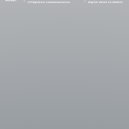
Accueil
villégiature communautaires
digital detox en Ombrie