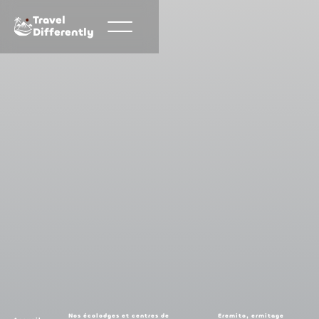
Travel
Differently
Nos écolodges et centres de
Eremito, ermitage