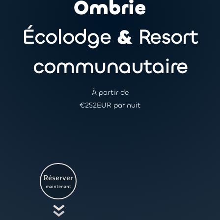
Ombrie
Écolodge
&
Resort
communautaire
À partir de
€
252
EUR par nuit
Réserver
maintenant