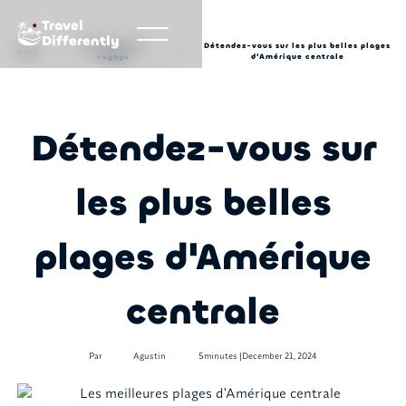
Travel
Differently
Inspiration de
Détendez-vous sur les plus belles plages
Blog
voyage
d'Amérique centrale
Détendez-vous sur
les plus belles
plages d'Amérique
centrale
•
Par
Agustin
5
minutes |
December 21, 2024