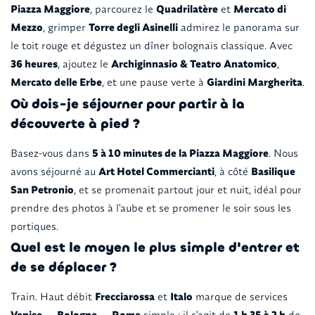
Piazza Maggiore
, parcourez le
Quadrilatère
et
Mercato di
Mezzo
, grimper
Torre degli Asinelli
admirez le panorama sur
le toit rouge et dégustez un dîner bolognais classique. Avec
36 heures
, ajoutez le
Archiginnasio & Teatro Anatomico
,
Mercato delle Erbe
, et une pause verte à
Giardini Margherita
.
Où dois-je séjourner pour partir à la
découverte à pied ?
Basez-vous dans
5 à 10 minutes de la Piazza Maggiore
. Nous
avons séjourné au
Art Hotel Commercianti
, à côté
Basilique
San Petronio
, et se promenait partout jour et nuit, idéal pour
prendre des photos à l'aube et se promener le soir sous les
portiques.
Quel est le moyen le plus simple d'entrer et
de se déplacer ?
Train. Haut débit
Frecciarossa
et
Italo
marque de services
Venise → Bologne → Rome
simple ; il s'agit de
1 h 35 à 2 h
de