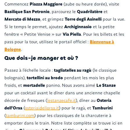
Commencez
Piazza Maggiore
(aube ou heure dorée), visite
Basilique San Petronio
, parcourez le
Quadrilatère
et
Mercato di Mezzo
, et grimpez
Torre degli Asinelli
pour la vue.
Si le temps le permet, ajoutez
Archiginnasio
et la petite
fenêtre « Petite Venise » sur
Via Piella
. Pour les billets et les
pass pour la tour, utilisez le portail officiel :
Bienvenue à
Bologne
.
Que dois-je manger et où ?
Passez à l'échelle locale :
tagliatelles au ragù
(le classique
bolognais),
tortellini au brodo
pendant les mois les plus
froids, et
mortadelle
panino. Nous avons aimé
Le Stanze
pour un cocktail avant le dîner dans une ancienne chapelle
décorée de fresques (
lestanzecafe.it
), dîner au
Osteria
dell'Orsa
(
osteriaidellorsa.it
) pour le ragù, et
Tamburini
(
tamburini.com
) pour les classiques de la charcuterie à
emporter dans le train. Notre liste complète se trouve ici en