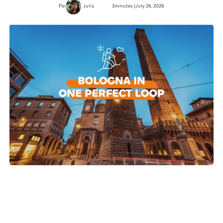
•
Par
Julia
3
minutes |
July 26, 2026