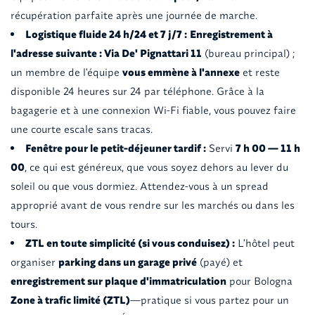
récupération parfaite après une journée de marche.
Logistique fluide 24 h/24 et 7 j/7 :
Enregistrement à
l'adresse suivante : Via De' Pignattari 11
(bureau principal) ;
un membre de l'équipe
vous emmène à l'annexe
et reste
disponible 24 heures sur 24 par téléphone. Grâce à la
bagagerie et à une connexion Wi-Fi fiable, vous pouvez faire
une courte escale sans tracas.
Fenêtre pour le petit-déjeuner tardif :
Servi
7 h 00 — 11 h
00
, ce qui est généreux, que vous soyez dehors au lever du
soleil ou que vous dormiez. Attendez-vous à un spread
approprié avant de vous rendre sur les marchés ou dans les
tours.
ZTL en toute simplicité (si vous conduisez) :
L'hôtel peut
organiser
parking dans un garage privé
(payé) et
enregistrement sur plaque d'immatriculation
pour Bologna
Zone à trafic limité (ZTL)
—pratique si vous partez pour un