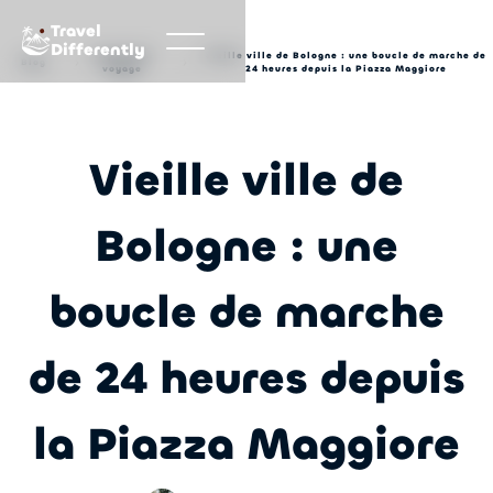
Travel
Differently
Inspiration
Vieille ville de Bologne : une boucle de marche de
Blog
voyage
24 heures depuis la Piazza Maggiore
Vieille ville de
Bologne : une
boucle de marche
de 24 heures depuis
la Piazza Maggiore