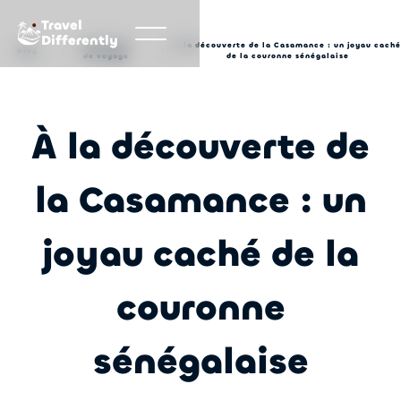
Travel
Differently
Inspiration
À la découverte de la Casamance : un joyau caché
Blog
de voyage
de la couronne sénégalaise
À la découverte de
la Casamance : un
joyau caché de la
couronne
sénégalaise