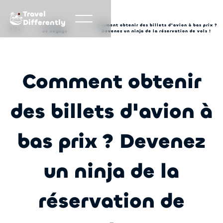
Travel
Differently
Conseils
Comment obtenir des billets d'avion à bas prix ?
Blog
de voyage
Devenez un ninja de la réservation de vols !
Comment obtenir
des billets d'avion à
bas prix ? Devenez
un ninja de la
réservation de