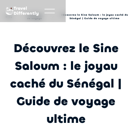
Travel
Differently
Inspiration
Découvrez le Sine Saloum : le joyau caché du
Blog
de voyage
Sénégal | Guide de voyage ultime
Découvrez le Sine
Saloum : le joyau
caché du Sénégal |
Guide de voyage
ultime