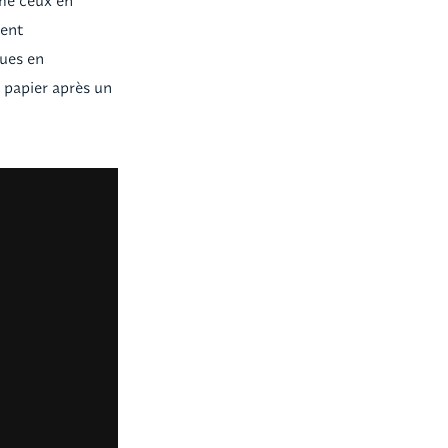
mme ceux en
rent
gues en
n papier après un