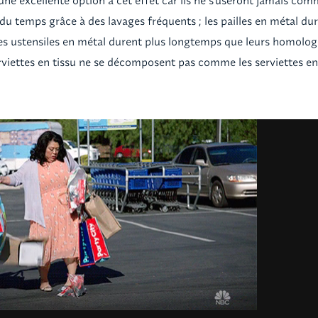
une excellente option à cet effet car ils ne s'useront jamais co
du temps grâce à des lavages fréquents ; les pailles en métal du
les ustensiles en métal durent plus longtemps que leurs homolo
serviettes en tissu ne se décomposent pas comme les serviettes e