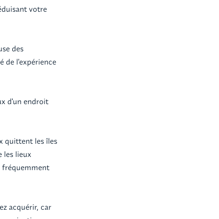
éduisant votre
use des
é de l'expérience
ux d'un endroit
quittent les îles
 les lieux
ont fréquemment
z acquérir, car