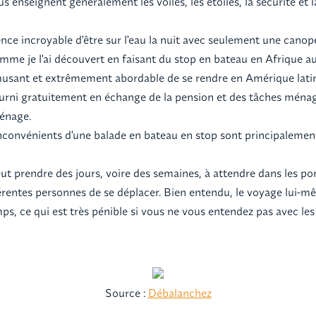
us enseignent généralement les voiles, les étoiles, la sécurité et 
nce incroyable d'être sur l'eau la nuit avec seulement une canopé
omme je l'ai découvert en faisant du stop en bateau en Afrique au
sant et extrêmement abordable de se rendre en Amérique latin
rni gratuitement en échange de la pension et des tâches ménagè
ménage.
nconvénients d'une balade en bateau en stop sont principalement
eut prendre des jours, voire des semaines, à attendre dans les por
rentes personnes de se déplacer. Bien entendu, le voyage lui-
s, ce qui est très pénible si vous ne vous entendez pas avec les
Source :
Débalanchez