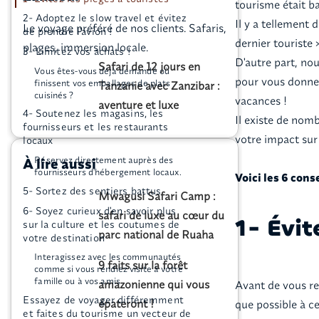
tourisme était ba
2- Adoptez le slow travel et évitez
Il y a tellement
Le voyage préféré de nos clients. Safaris,
de prendre l'avion !
dernier touriste
plages, immersion locale.
3- Limitez vos achats !
D'autre part, no
Safari de 12 jours en
Vous êtes-vous déjà demandé où
pour vous donner
finissent vos emballages de plats
Tanzanie avec Zanzibar :
cuisinés ?
vacances !
aventure et luxe
4- Soutenez les magasins, les
Il existe de no
fournisseurs et les restaurants
votre impact sur
locaux
Réservez directement auprès des
À lire aussi
fournisseurs d'hébergement locaux.
Voici les 6 con
5- Sortez des sentiers battus
Mwagusi Safari Camp :
6- Soyez curieux d'en savoir plus
safari de luxe au cœur du
1- Évit
sur la culture et les coutumes de
parc national de Ruaha
votre destination
Interagissez avec les communautés
9 faits sur la forêt
comme si vous rendiez visite à votre
famille ou à vos amis
amazonienne qui vous
Avant de vous re
Essayez de voyager différemment
épateront !
que possible à ce
et faites du tourisme un vecteur de