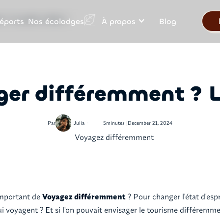
Nos écolodges
éparts
À propos
Blog
 ? Le guide ultime !
r différemment ? Le
•
Par
Julia
5
minutes |
December 21, 2024
important de
Voyagez différemment
? Pour changer l'état d'espr
 voyagent ? Et si l'on pouvait envisager le tourisme différemmen