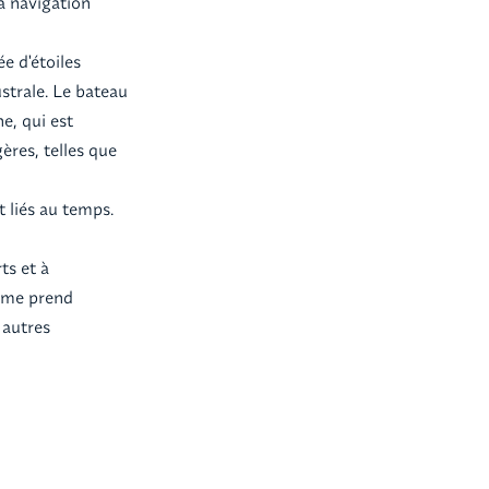
la navigation
e d'étoiles
strale. Le bateau
e, qui est
res, telles que
 liés au temps.
ts et à
même prend
 autres