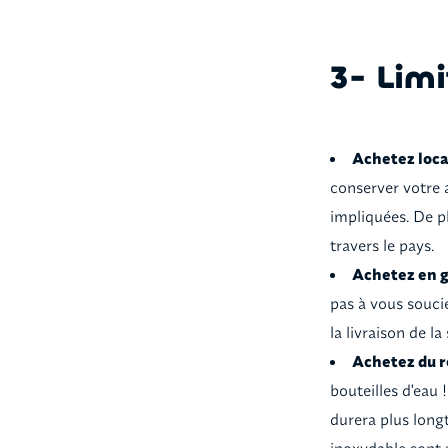
3- Limi
Achetez loc
conserver votre 
impliquées. De pl
travers le pays.
Achetez en g
pas à vous souci
la livraison de l
Achetez du ré
bouteilles d'eau 
durera plus long