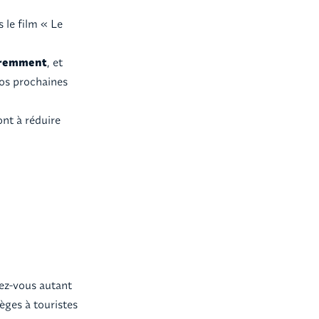
 le film « Le
éremment
, et
os prochaines
ont à réduire
ez-vous autant
ièges à touristes