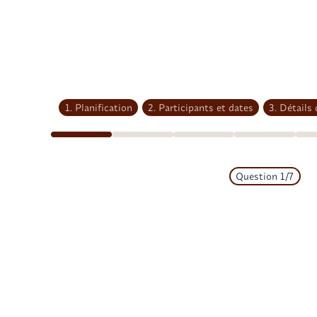
1. Planification
2. Participants et dates
3. Détails
Question
1
/
7