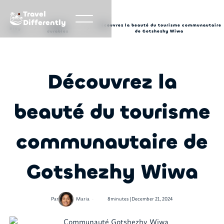
Travel
Differently
Voyages
Découvrez la beauté du tourisme communautaire
Blog
durables
de Gotshezhy Wiwa
Découvrez la
beauté du tourisme
communautaire de
Gotshezhy Wiwa
•
Par
Maria
8
minutes |
December 21, 2024